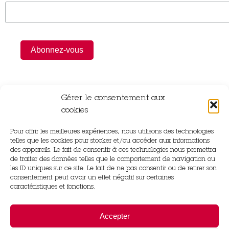
Gérer le consentement aux
cookies
Pour offrir les meilleures expériences, nous utilisons des technologies
Rue Gutenberg,
telles que les cookies pour stocker et/ou accéder aux informations
14840 Démouville
des appareils. Le fait de consentir à ces technologies nous permettra
de traiter des données telles que le comportement de navigation ou
les ID uniques sur ce site. Le fait de ne pas consentir ou de retirer son
02 31 83 22 97
consentement peut avoir un effet négatif sur certaines
caractéristiques et fonctions.
31 Rue du Château Le Bourg Saint Léonard,
Accepter
61310 Gouffern en Auge