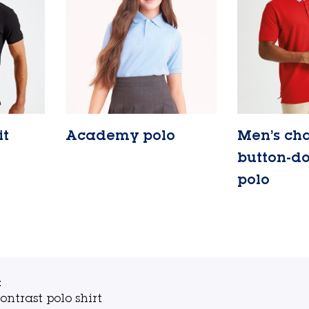
it
Academy polo
Men’s ch
Lire la suite
button-do
polo
Lire la suite
t
ontrast polo shirt