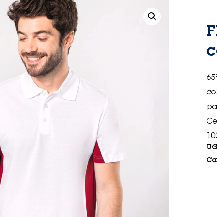
F
c
65
co
pa
Ce
10
UG
Ca