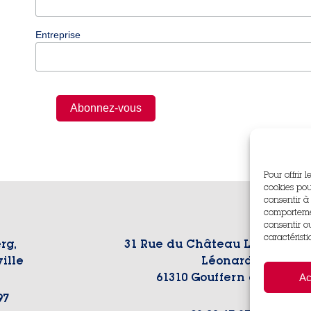
Entreprise
Pour offrir 
cookies pou
consentir à
comportemen
consentir o
caractéristi
rg,
31 Rue du Château Le Bourg S
ille
Léonard,
Ac
61310 Gouffern en Auge
97