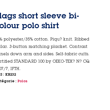
lags short sleeve bi-
olour polo shirt
% polyester/35% cotton. Piqu? knit. Ribbed
llar. 3-button matching placket. Contrast
nels down arm and sides. Self-fabric cuffs.
rtified STANDARD 100 by OEKO-TEX? N? CQ
07/7, IFTH.
S :
KB232
tégorie :
Polos