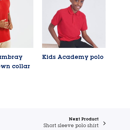
ambray
Kids Academy polo
Lire la suite
wn collar
Next Product
Short sleeve polo shirt