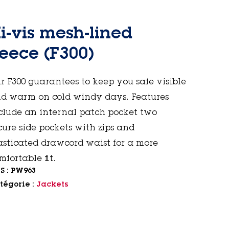
i-vis mesh-lined
leece (F300)
r F300 guarantees to keep you safe visible
d warm on cold windy days. Features
clude an internal patch pocket two
cure side pockets with zips and
asticated drawcord waist for a more
mfortable fit.
S :
PW963
tégorie :
Jackets