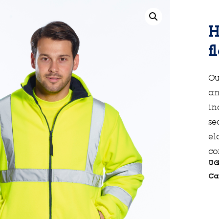
H
f
Ou
an
in
se
el
co
UG
Ca