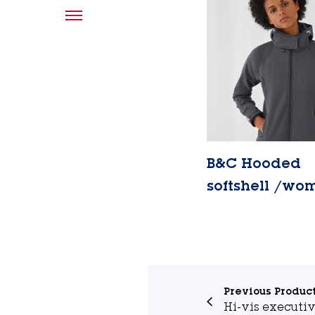
B&C Hooded
softshell /wo
Lire la suite
Previous Produc
Hi-vis executiv