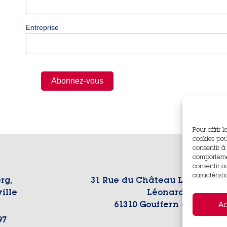
Entreprise
Pour offrir 
cookies pou
consentir à
comportemen
consentir o
caractéristi
rg,
31 Rue du Château Le Bourg S
ille
Léonard,
Ac
61310 Gouffern en Auge
97