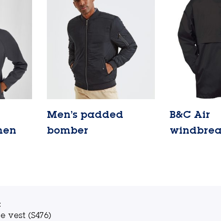
Men’s padded
B&C Air
men
bomber
windbrea
Lire la suite
Lire la suite
t
e vest (S476)