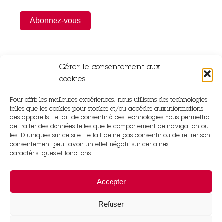
Gérer le consentement aux
cookies
Pour offrir les meilleures expériences, nous utilisons des technologies
Rue Gutenberg,
telles que les cookies pour stocker et/ou accéder aux informations
14840 Démouville
des appareils. Le fait de consentir à ces technologies nous permettra
de traiter des données telles que le comportement de navigation ou
les ID uniques sur ce site. Le fait de ne pas consentir ou de retirer son
02 31 83 22 97
consentement peut avoir un effet négatif sur certaines
caractéristiques et fonctions.
31 Rue du Château Le Bourg Saint Léonard,
Accepter
61310 Gouffern en Auge
Refuser
02 33 67 27 04