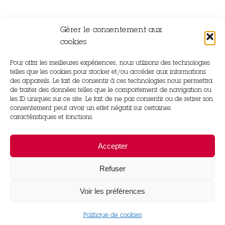
Gérer le consentement aux
cookies
Pour offrir les meilleures expériences, nous utilisons des technologies
Rue Gutenberg,
telles que les cookies pour stocker et/ou accéder aux informations
14840 Démouville
des appareils. Le fait de consentir à ces technologies nous permettra
de traiter des données telles que le comportement de navigation ou
les ID uniques sur ce site. Le fait de ne pas consentir ou de retirer son
02 31 83 22 97
consentement peut avoir un effet négatif sur certaines
caractéristiques et fonctions.
31 Rue du Château Le Bourg Saint Léonard,
Accepter
61310 Gouffern en Auge
Refuser
02 33 67 27 04
Voir les préférences
Politique de cookies