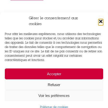
Gérer le consentement aux
cookies
Pour offrir les meilleures expériences, nous utilisons des technologies
Rue Gutenberg,
telles que les cookies pour stocker et/ou accéder aux informations
14840 Démouville
des appareils. Le fait de consentir à ces technologies nous permettra
de traiter des données telles que le comportement de navigation ou
les ID uniques sur ce site. Le fait de ne pas consentir ou de retirer son
02 31 83 22 97
consentement peut avoir un effet négatif sur certaines
caractéristiques et fonctions.
31 Rue du Château Le Bourg Saint Léonard,
Accepter
61310 Gouffern en Auge
Refuser
02 33 67 27 04
Voir les préférences
Politique de cookies